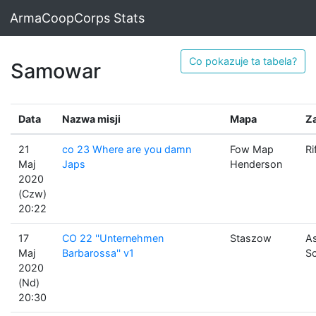
ArmaCoopCorps Stats
Co pokazuje ta tabela?
Samowar
Data
Nazwa misji
Mapa
Z
21
co 23 Where are you damn
Fow Map
Ri
Maj
Japs
Henderson
2020
(Czw)
20:22
17
CO 22 ''Unternehmen
Staszow
A
Maj
Barbarossa'' v1
Sc
2020
(Nd)
20:30