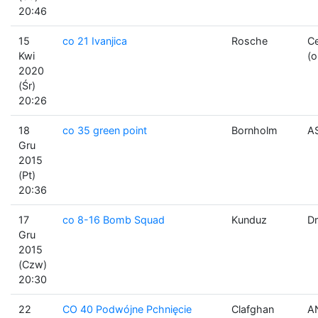
20:46
15
co 21 Ivanjica
Rosche
C
Kwi
(o
2020
(Śr)
20:26
18
co 35 green point
Bornholm
AS
Gru
2015
(Pt)
20:36
17
co 8-16 Bomb Squad
Kunduz
Dr
Gru
2015
(Czw)
20:30
22
CO 40 Podwójne Pchnięcie
Clafghan
A