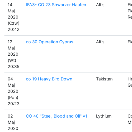
14
IFA3- CO 23 Shwarzer Haufen
Altis
Ei
Maj
Pi
2020
R
(Czw)
20:42
12
co 30 Operation Cyprus
Altis
El
Maj
2020
(Wt)
20:35
04
co 19 Heavy Bird Down
Takistan
He
Maj
G
2020
(Pon)
20:23
02
CO 40 ''Steel, Blood and Oil'' v1
Lythium
Cp
Maj
M
2020