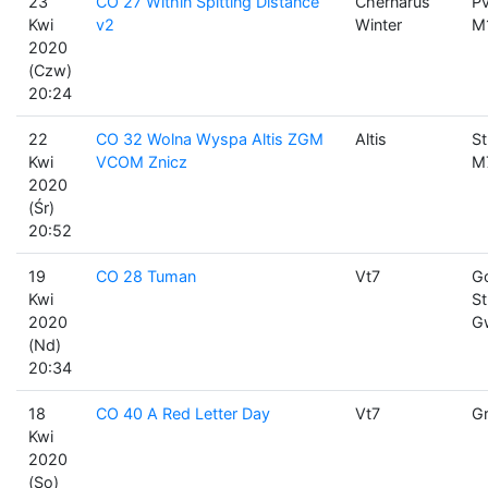
23
CO 27 Within Spitting Distance
Chernarus
Pv
Kwi
v2
Winter
M
2020
(Czw)
20:24
22
CO 32 Wolna Wyspa Altis ZGM
Altis
St
Kwi
VCOM Znicz
M
2020
(Śr)
20:52
19
CO 28 Tuman
Vt7
Go
Kwi
St
2020
G
(Nd)
20:34
18
CO 40 A Red Letter Day
Vt7
Gr
Kwi
2020
(So)