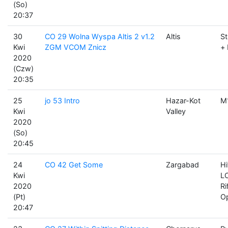
(So)
20:37
30
CO 29 Wolna Wyspa Altis 2 v1.2
Altis
St
Kwi
ZGM VCOM Znicz
+
2020
(Czw)
20:35
25
jo 53 Intro
Hazar-Kot
M1
Kwi
Valley
2020
(So)
20:45
24
CO 42 Get Some
Zargabad
Hi
Kwi
LC
2020
R
(Pt)
Op
20:47