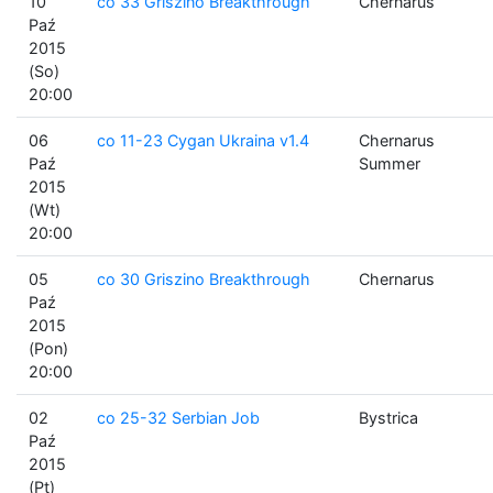
10
co 33 Griszino Breakthrough
Chernarus
Paź
2015
(So)
20:00
06
co 11-23 Cygan Ukraina v1.4
Chernarus
Paź
Summer
2015
(Wt)
20:00
05
co 30 Griszino Breakthrough
Chernarus
Paź
2015
(Pon)
20:00
02
co 25-32 Serbian Job
Bystrica
Paź
2015
(Pt)